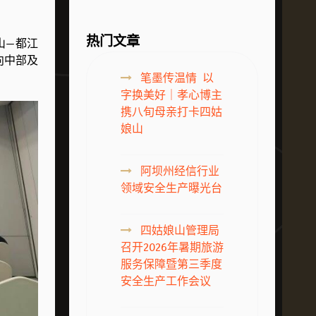
热门文章
山—都江
向中部及
笔墨传温情 以
字换美好｜孝心博主
携八旬母亲打卡四姑
娘山
阿坝州经信行业
领域安全生产曝光台
四姑娘山管理局
召开2026年暑期旅游
服务保障暨第三季度
安全生产工作会议