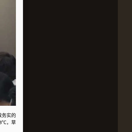
效务实的
8℃，草