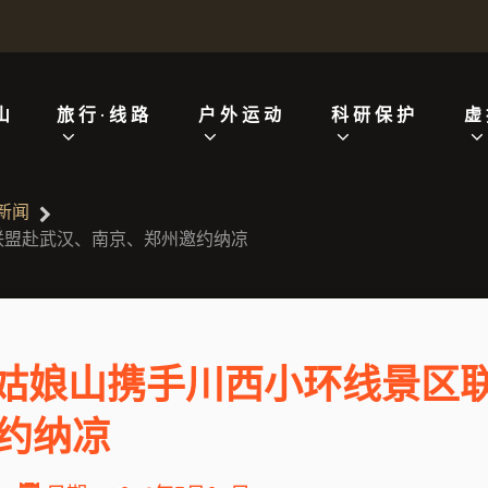
山
旅行·线路
户外运动
科研保护
虚
新闻
区联盟赴武汉、南京、郑州邀约纳凉
四姑娘山携手川西小环线景区
约纳凉