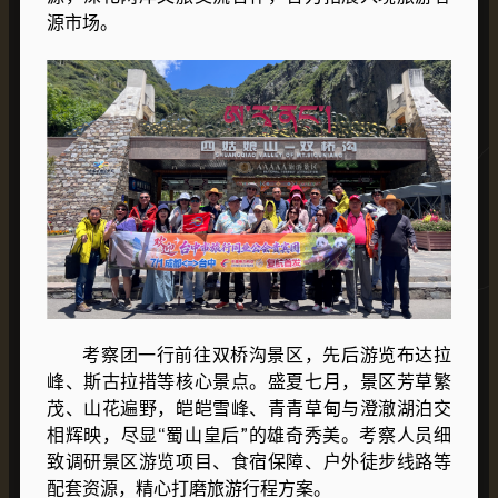
源市场。
考察团一行前往双桥沟景区，先后游览布达拉
峰、
斯古拉措
等核心景点。盛夏七月，景区芳草繁
茂、山花遍野，皑皑雪峰、青青草甸与澄澈湖泊交
相辉映，尽显“蜀山皇后”的雄奇秀美。考察人员细
致调研景区游览项目、食宿保障、户外徒步线路等
配套资源，精心打磨旅游行程方案。