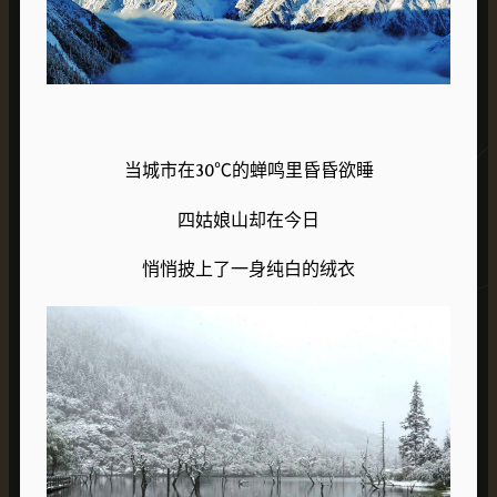
当城市在30℃的蝉鸣里昏昏欲睡
四姑娘山却在今日
悄悄披上了一身纯白的绒衣