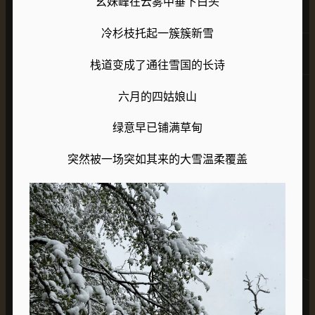
幺妹峰在云雾中垂下白头
冷杉枝托起一簇簇新雪
栈道变成了通往雪国的长诗
六月的四姑娘山
绿意早已铺满草甸
突然被一场突如其来的大雪温柔覆盖