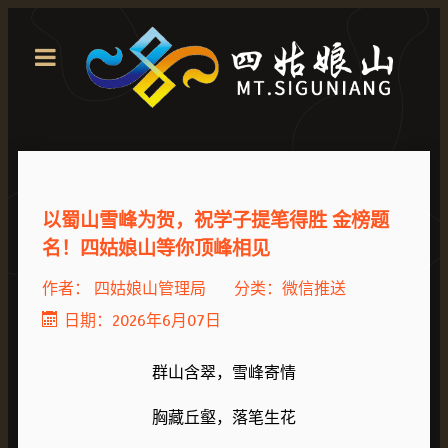
以蜀山雪峰为贺，祝学子提笔得胜 金榜题
名！四姑娘山等你顶峰相见
作者：
四姑娘山管理局
分类：
微信推送
日期：2026年6月07日
群山含翠，雪峰寄情
胸藏丘壑，落笔生花