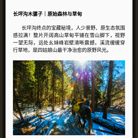
长坪沟木骡子｜原始森林与草甸
长坪沟终点的宝藏秘境，人少景野、原生态氛围
感拉满！整片开阔高山草甸平铺在雪山脚下，视野
一望无际，远处
幺妹峰
岩壁清晰震撼，溪流缓缓穿
行草地，是四姑娘山最干净治愈的原野风光。