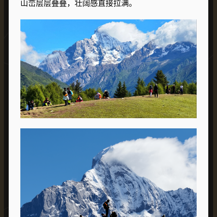
山峦层层叠叠，壮阔感直接拉满。