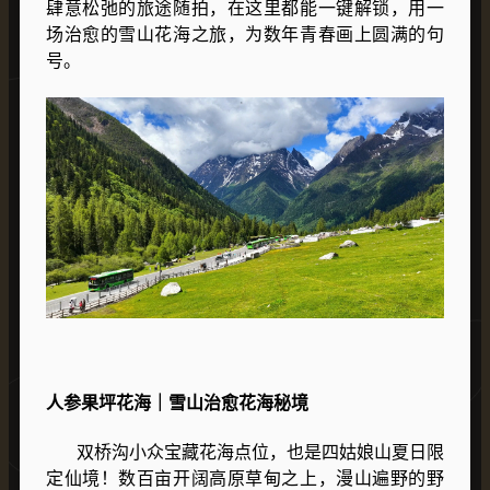
肆意松弛的旅途随拍，在这里都能一键解锁，用一
场治愈的雪山花海之旅，为数年青春画上圆满的句
号。
人参果坪花海｜雪山治愈花海秘境
双桥沟小众宝藏花海点位，也是四姑娘山夏日限
定仙境！数百亩开阔高原草甸之上，漫山遍野的野