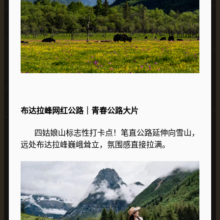
布达拉峰网红公路｜青春公路大片
四姑娘山标志性打卡点！笔直公路延伸向雪山，
远处布达拉峰巍峨耸立，氛围感直接拉满。