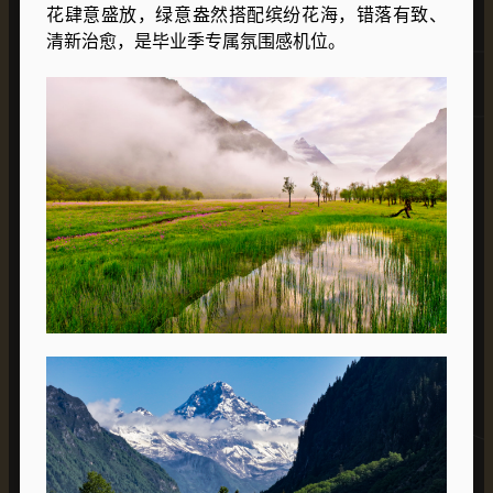
花肆意盛放，绿意盎然搭配缤纷花海，错落有致、
清新治愈，是毕业季专属氛围感机位。