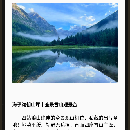
海子沟朝山坪｜全景雪山观景台
四姑娘山绝佳的全景观山机位，私藏的出片圣
地！地势平缓、视野无遮挡，直面四座雪山主峰，