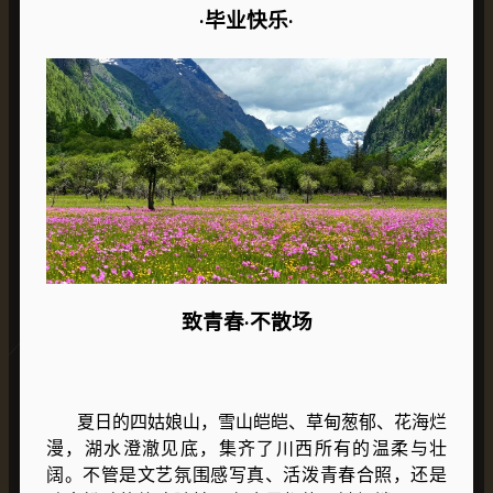
·毕业快乐·
致青春·不散场
夏日的
四姑娘山
，雪山皑皑、草甸葱郁、花海烂
漫，湖水澄澈见底，集齐了川西所有的温柔与壮
阔。不管是文艺氛围感写真、活泼青春合照，还是