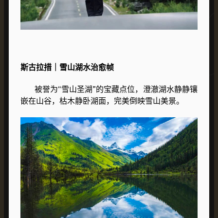
斯古拉措｜雪山湖水治愈帧
被誉为“雪山圣湖”的宝藏点位，澄澈湖水静静镶
嵌在山谷，枯木静卧湖面，完美倒映雪山美景。