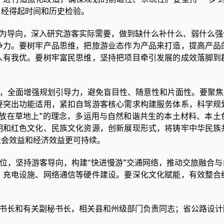
、经得起时间和历史检验。
导向，深入研究游客实际需要，做到缺什么补什么、弱什么强
争力。要树牢产品思维，把旅游业态作为产品来打造，提高产品
人有我优。要树牢富民思维，坚持把项目牵引发展的成效落脚到
全面增强规划引导力，避免盲目性、随意性和片面性。要聚焦战
要突出功能适用，紧扣自驾游客核心需求构建服务体系，科学规
轻放在草地上”的理念，多运用与自然和谐共生的本土材料、本土
明和红色文化、民族文化资源，创新展现形式，将铸牢中华民族
社会效益和经济效益更可持续。
，坚持游客导向，构建“快进慢游”交通网络，推动交旅融合与
、充电设施、网络通信等硬件建设。要深化文化赋能，有效整合
长和有关副秘书长，相关县和州级部门负责同志；省公路设计