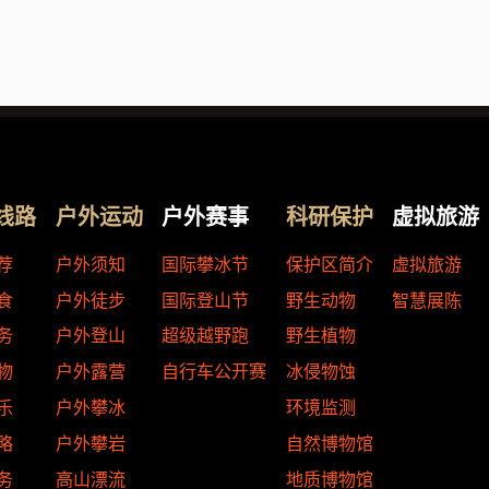
线路
户外运动
户外赛事
科研保护
虚拟旅游
荐
户外须知
国际攀冰节
保护区简介
虚拟旅游
食
户外徒步
国际登山节
野生动物
智慧展陈
务
户外登山
超级越野跑
野生植物
物
户外露营
自行车公开赛
冰侵物蚀
乐
户外攀冰
环境监测
略
户外攀岩
自然博物馆
务
高山漂流
地质博物馆