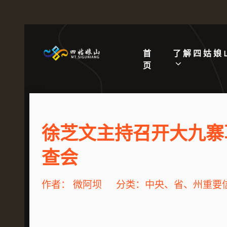
首
了解四姑娘
页
徐芝文主持召开大九寨
查会
作者：
微阿坝
分类：
中央、省、州重要