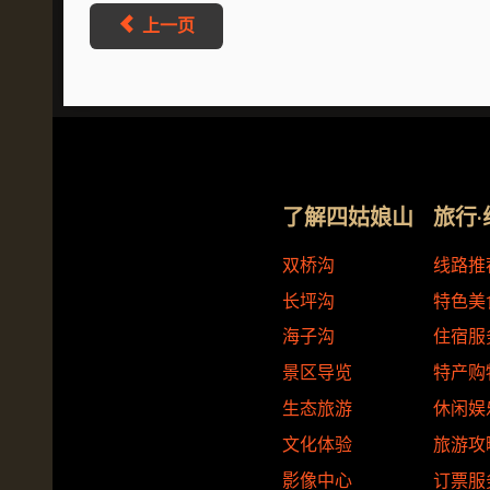
上一页
了解四姑娘山
旅行·
双桥沟
线路推
长坪沟
特色美
海子沟
住宿服
景区导览
特产购
生态旅游
休闲娱
文化体验
旅游攻
影像中心
订票服