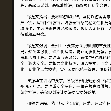
程，高起点谋划、高标准推进，确保项目科学合理
徐芝文指出，要树牢游客思维，坚持以游客需求为
产业链，延链补链强链，增强全链条的稳定性和竞
域协作，学习借鉴先进经验做法，做到人无我有、
得感和幸福感。
徐芝文强调，全州上下要充分认识规划的重要性，
局，避免零散化、碎片化建设，防止同质化竞争。
资和形象工程。要注重形态融合，遵循“把建筑轻
全、游客安全。要彰显文化特色，深入挖掘江河文
化、专业化运营模式，实行公司化统一管理，确保
罗振华在讲话中要求，各级各部门要强化目标定位
州深度互动。要注重安全提升，一体完善高原供氧
统筹推进，确保规划设计更深更实更好落地。
州领导许磊、依当措、祝邦文，州委、州政府秘书