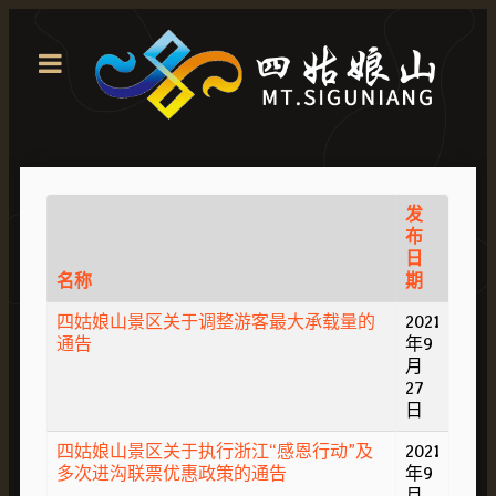
发
布
日
名称
期
四姑娘山景区关于调整游客最大承载量的
2021
通告
年9
月
27
日
四姑娘山景区关于执行浙江“感恩行动”及
2021
多次进沟联票优惠政策的通告
年9
月