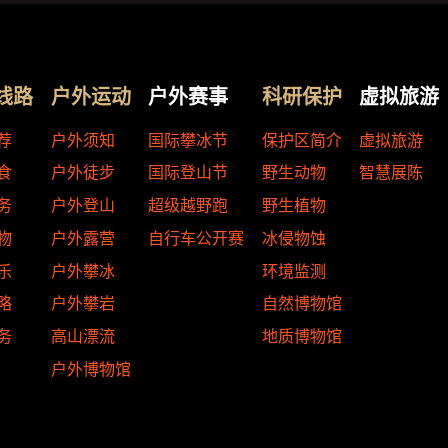
线路
户外运动
户外赛事
科研保护
虚拟旅游
荐
户外须知
国际攀冰节
保护区简介
虚拟旅游
食
户外徒步
国际登山节
野生动物
智慧展陈
务
户外登山
超级越野跑
野生植物
物
户外露营
自行车公开赛
冰侵物蚀
乐
户外攀冰
环境监测
略
户外攀岩
自然博物馆
务
高山漂流
地质博物馆
户外博物馆