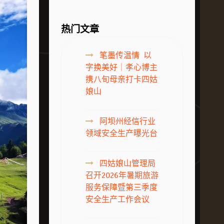
热门文章
笔墨传温情 以
字换美好｜孝心博主
携八旬母亲打卡四姑
娘山
阿坝州经信行业
领域安全生产曝光台
四姑娘山管理局
召开2026年暑期旅游
服务保障暨第三季度
安全生产工作会议