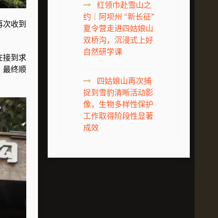
红领巾赴雪山之
约｜阿坝州 “新长征”
再次收到
夏令营走进四姑娘山
双桥沟，沉浸式上好
自然研学课
在接到求
，最终顺
四姑娘山再次捕
捉到雪豹清晰活动影
像，生物多样性保护
工作取得阶段性显著
成效