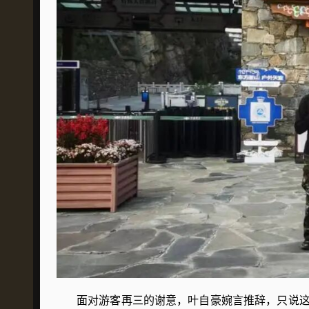
面对游客再三的谢意，叶自豪婉言推辞，只说这