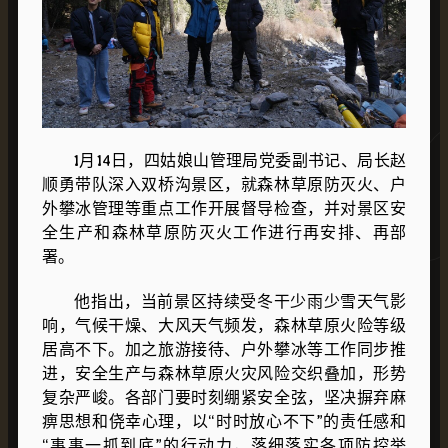
1月14日，
四姑娘山管理局
党委副书记、局长赵
顺勇带队深入双桥沟景区，就森林草原防灭火、户
外攀冰管理等重点工作开展督导检查，并对景区安
全生产和森林草原防灭火工作进行再安排、再部
署。
他指出，当前景区持续受冬干少雨少雪天气影
响，气候干燥、大风天气频发，森林草原火险等级
居高不下。加之旅游接待、户外攀冰等工作同步推
进，安全生产与森林草原火灾风险交织叠加，形势
复杂严峻。各部门要时刻绷紧安全弦，坚决摒弃麻
痹思想和侥幸心理，以“时时放心不下”的责任感和
“事事一抓到底”的行动力，落细落实各项防控举