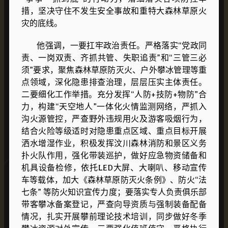
措，坚决守住不发生安全事故和重特大森林草原火
灾的底线。
他强调，一要扛牢政治责任。严格落实“党政同
责、一岗双责、齐抓共管、失职追责”和“三管三必
须”要求，聚焦森林草原防灭火、户外攀冰管理等重
点领域，深化隐患排查治理，层层压实主体责任。
二要细化工作举措。充分发挥“人防+技防+物防”合
力，构建“天空地人”一体化火情监测网络，严抓入
沟火源管控，严查野外违规用火及游客吸烟行为，
结合火险等级适时对隐患重点区域、重点目标开展
洒水增湿作业，积极发挥汶川森林消防和景区义务
扑火队作用，强化带装巡护，做好应急物资储备和
机具设备检修，依托LED大屏、大喇叭、移动宣传
车等载体，加大《森林草原防灭火条例》、防火“法
七条” 等防火知识宣传力度；要落实专人负责俱乐部
带客攀冰备案登记，严查向导资质与强制装备配备
情况，扎实开展攀前理论技术培训，同步做好冬季