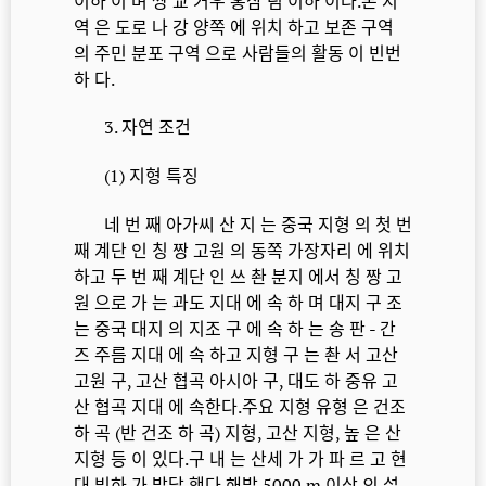
이하 이 며 쌍 교 거우 홍삼 림 이하 이다.본 지
역 은 도로 나 강 양쪽 에 위치 하고 보존 구역
의 주민 분포 구역 으로 사람들의 활동 이 빈번
하 다.
3. 자연 조건
(1) 지형 특징
네 번 째 아가씨 산 지 는 중국 지형 의 첫 번
째 계단 인 칭 짱 고원 의 동쪽 가장자리 에 위치
하고 두 번 째 계단 인 쓰 촨 분지 에서 칭 짱 고
원 으로 가 는 과도 지대 에 속 하 며 대지 구 조
는 중국 대지 의 지조 구 에 속 하 는 송 판 - 간
즈 주름 지대 에 속 하고 지형 구 는 촨 서 고산
고원 구, 고산 협곡 아시아 구, 대도 하 중유 고
산 협곡 지대 에 속한다.주요 지형 유형 은 건조
하 곡 (반 건조 하 곡) 지형, 고산 지형, 높 은 산
지형 등 이 있다.구 내 는 산세 가 가 파 르 고 현
대 빙하 가 발달 했다.해발 5000 m 이상 의 설