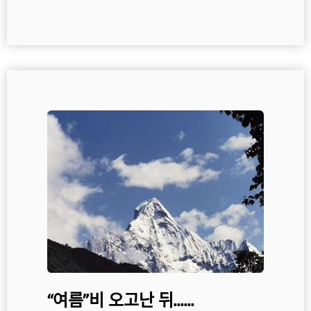
“여름”비 오고난 뒤……