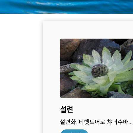
설련
설련화, 티벳트어로 챠궈수바...