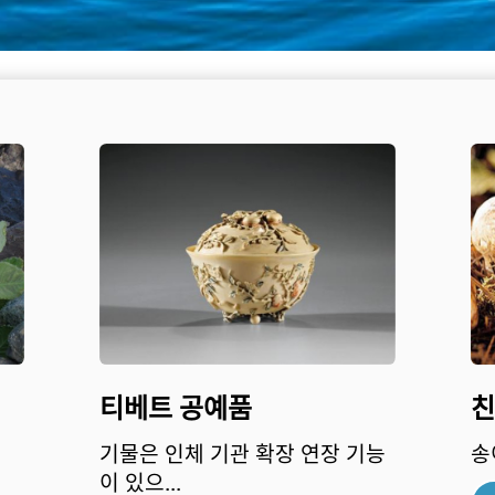
티베트 공예품
친
기물은 인체 기관 확장 연장 기능
송
이 있으...