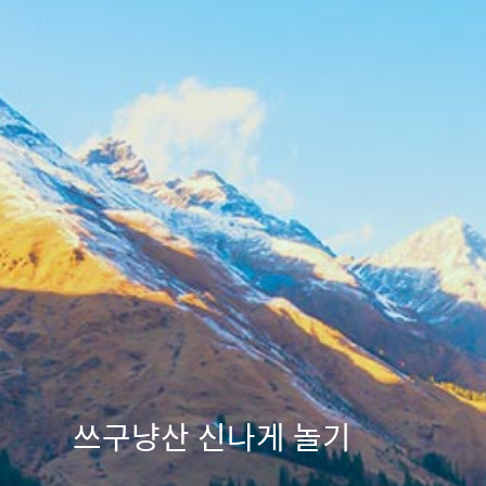
쓰구냥산 신나게 놀기