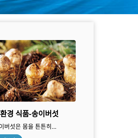
환경 식품-송이버섯
이버섯은 몸을 튼튼히...