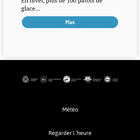
En hiver, plus de 100 parois de
glace...
Plus
Météo
Regarder l 'heure