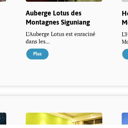
Auberge Lotus des
H
Montagnes Siguniang
M
L’Auberge Lotus est enraciné
L'
dans les...
Mo
Plus