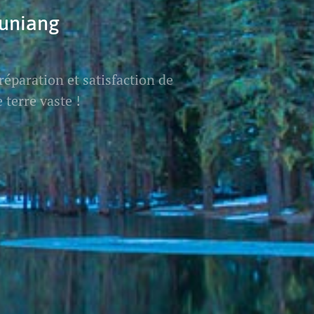
guniang
éparation et satisfaction de
 terre vaste !