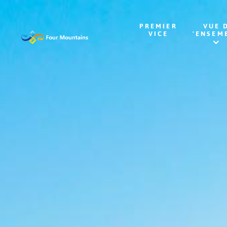
PREMIER
VUE 
VICE
'ENSEM